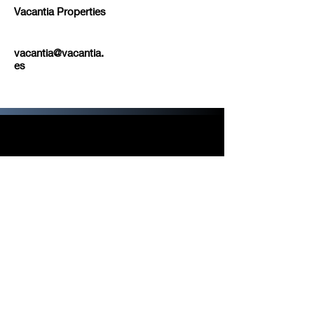
Vacantia Properties
vacantia@vacantia.
es
LLÁMANOS
+34 604 90 60 24
ENVÍA UN E-MAIL
vacantia@vacantia.es